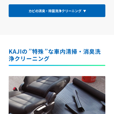
カビの消臭・除菌洗浄クリーニング
KAJIの
特殊
な車内清掃・消臭洗
”
”
浄クリーニング