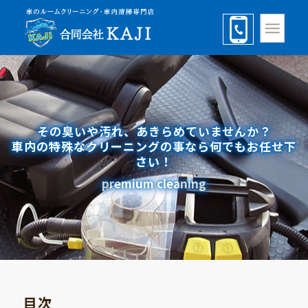
その臭いや汚れ、あきらめていませんか？
車内の特殊なクリーニングの事なら何でもお任せ下
さい！
premium cleaning
目次