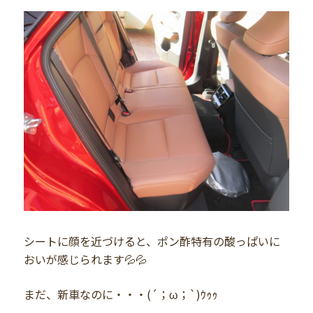
シートに顔を近づけると、ポン酢特有の酸っぱいに
おいが感じられます💦💦
まだ、新車なのに・・・(´；ω；`)ｳｩｩ