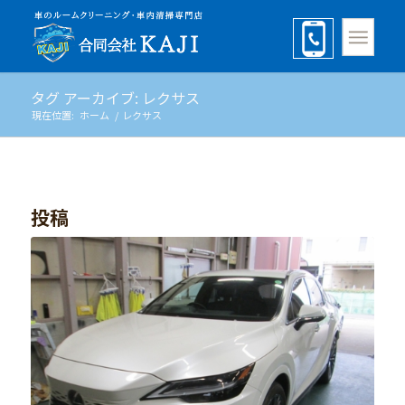
タグ アーカイブ: レクサス
現在位置:
ホーム
/
レクサス
投稿