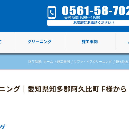
て
クリーニング
施工事例
現在位置:
ホーム
/
施工事例
/
ソファ・イスクリーニング
/
持ち込み
ニング｜愛知県知多郡阿久比町 F様から
グ